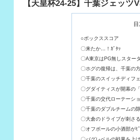
【天皇杯24-25】千葉ジェッ
目
○ボックススコア
〇来たか…！ｶﾞﾀｯ
〇A東京はPG無しスター
〇ホグの復帰は、千葉の
〇千葉のスイッチディフ
〇グダイティスが開幕の「
〇千葉の交代ローテーシ
〇千葉のダブルチームの
〇大倉のドライブが刺さ
〇オフボールの小酒部がﾋﾟ
〇バグレベルの戦果を上