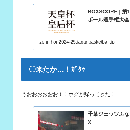
BOXSCORE |
ボール選手権大会
zennihon2024-25.japanbasketball.jp
〇来たか…！ｶﾞﾀｯ
うおおおおおお！！ホグが帰ってきた！！
千葉ジェッツふなばし 
X