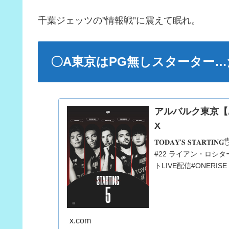
千葉ジェッツの”情報戦”に震えて眠れ。
〇A東京はPG無しスターター
アルバルク東京【ALV
X
𝐓𝐎𝐃𝐀𝐘'𝐒 𝐒𝐓
#22 ライアン・ロシタ
トLIVE配信#ONERIS
x.com