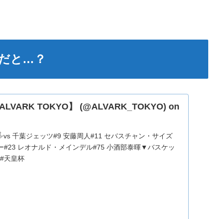
…だと…？
ARK TOKYO】 (@ALVARK_TOKYO) on
𝐀𝐑𝐓𝐈𝐍𝐆🖐️vs 千葉ジェッツ#9 安藤周人#11 セバスチャン・サイズ
ー#23 レオナルド・メインデル#75 小酒部泰暉▼バスケッ
E #天皇杯