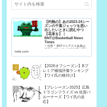
【灼熱の】あの2023-24シー
ズンの千葉ジェッツを思い
出したいときに読むやつ
【花束を】｜
BNT@Basketball News
Times
＊注意＊ BNTマニアクス会員は、
最後まで読めるので本記事を購入
note.com
する必要はありません。 マニアク
ス会員以外の方で、「この記事だ
け欲しい」という方は購入願いま
す。ただし、一回だけ読むのであ
【2026オフシーズン】Bプ
れば、今月だけマニアクス会員に
なった方が390円安いです。
レミア補強評価ランキング
（訳：石油王は3部買っていけ）
【ワイ氏の格付け】
10年後も千葉…
【プレシーズン2025】広島
ドラゴンフライズ vs 佐賀バ
ルーナーズ【ワイ氏の反
応】