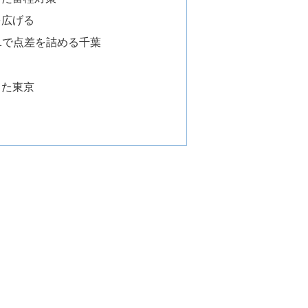
を広げる
1で点差を詰める千葉
った東京