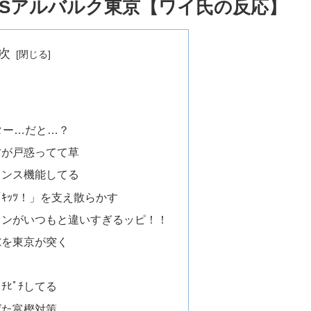
ツVSアルバルク東京【ワイ氏の反応】
次
ター…だと…？
方が戸惑ってて草
ェンス機能してる
ｷｯﾂ！」を支え散らかす
ョンがいつもと違いすぎるッピ！！
隙を東京が突く
る
ﾁﾋﾟﾁしてる
げた富樫対策