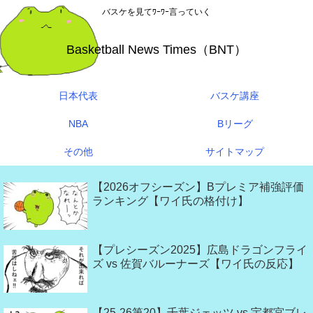
バスケを見てﾜｰﾜｰ言っていく
Basketball News Times（BNT）
日本代表
バスケ講座
NBA
Bリーグ
その他
サイトマップ
【2026オフシーズン】Bプレミア補強評価
ランキング【ワイ氏の格付け】
【プレシーズン2025】広島ドラゴンフライ
ズ vs 佐賀バルーナーズ【ワイ氏の反応】
【25-26第20】千葉ジェッツ vs 宇都宮ブレ