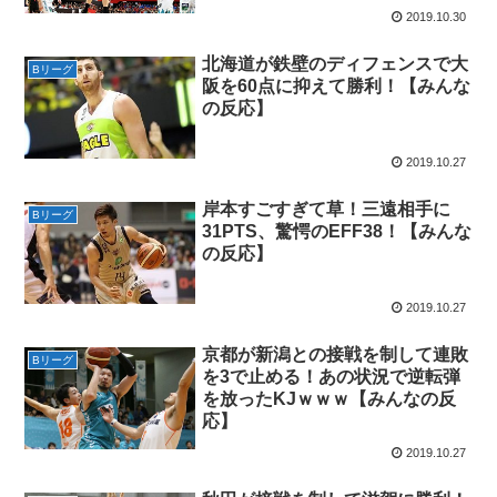
2019.10.30
北海道が鉄壁のディフェンスで大
Bリーグ
阪を60点に抑えて勝利！【みんな
の反応】
2019.10.27
岸本すごすぎて草！三遠相手に
Bリーグ
31PTS、驚愕のEFF38！【みんな
の反応】
2019.10.27
京都が新潟との接戦を制して連敗
Bリーグ
を3で止める！あの状況で逆転弾
を放ったKJｗｗｗ【みんなの反
応】
2019.10.27