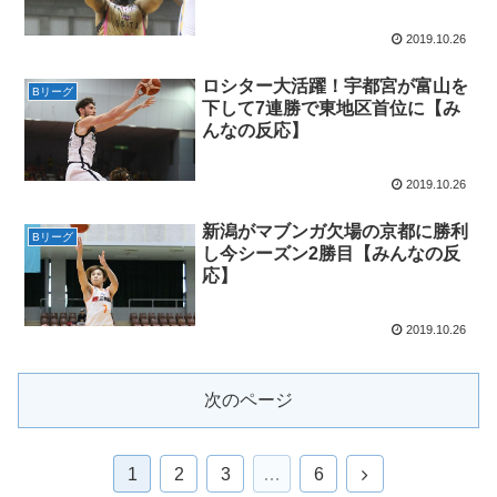
2019.10.26
ロシター大活躍！宇都宮が富山を
Bリーグ
下して7連勝で東地区首位に【み
んなの反応】
2019.10.26
新潟がマブンガ欠場の京都に勝利
Bリーグ
し今シーズン2勝目【みんなの反
応】
2019.10.26
次のページ
次
1
2
3
…
6