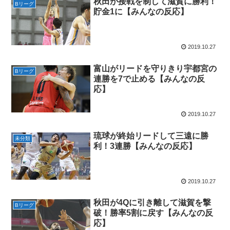
秋田が接戦を制して滋賀に勝利！
Bリーグ
貯金1に【みんなの反応】
2019.10.27
富山がリードを守りきり宇都宮の
Bリーグ
連勝を7で止める【みんなの反
応】
2019.10.27
琉球が終始リードして三遠に勝
未分類
利！3連勝【みんなの反応】
2019.10.27
秋田が4Qに引き離して滋賀を撃
Bリーグ
破！勝率5割に戻す【みんなの反
応】