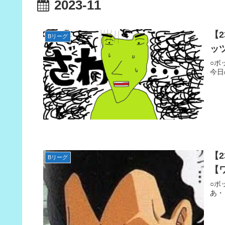
2023-11
【
Bリーグ
ッ
○ボ
今日
【
Bリーグ
【
○ボ
あ・