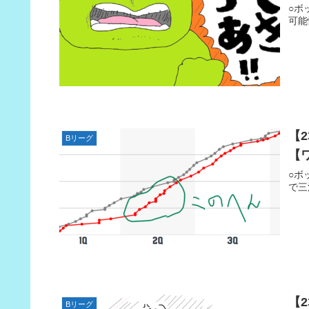
○ボ
可能
【
Bリーグ
【
○ボ
で三
【
Bリーグ