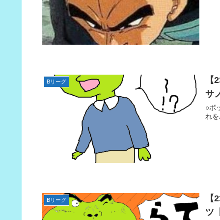
【
Bリーグ
サ
○ボ
れを
【
Bリーグ
ツ