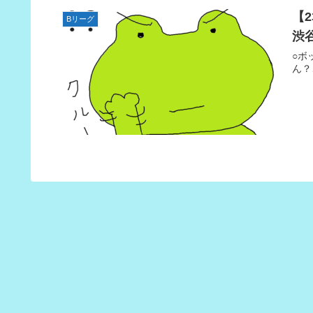
【
Bリーグ
渋
○ボ
ん？