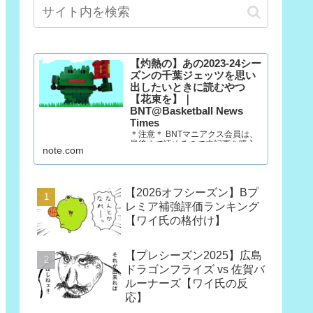
【灼熱の】あの2023-24シー
ズンの千葉ジェッツを思い
出したいときに読むやつ
【花束を】｜
BNT@Basketball News
Times
＊注意＊ BNTマニアクス会員は、
最後まで読めるので本記事を購入
note.com
する必要はありません。 マニアク
ス会員以外の方で、「この記事だ
け欲しい」という方は購入願いま
す。ただし、一回だけ読むのであ
【2026オフシーズン】Bプ
れば、今月だけマニアクス会員に
なった方が390円安いです。
レミア補強評価ランキング
（訳：石油王は3部買っていけ）
【ワイ氏の格付け】
10年後も千葉…
【プレシーズン2025】広島
ドラゴンフライズ vs 佐賀バ
ルーナーズ【ワイ氏の反
応】