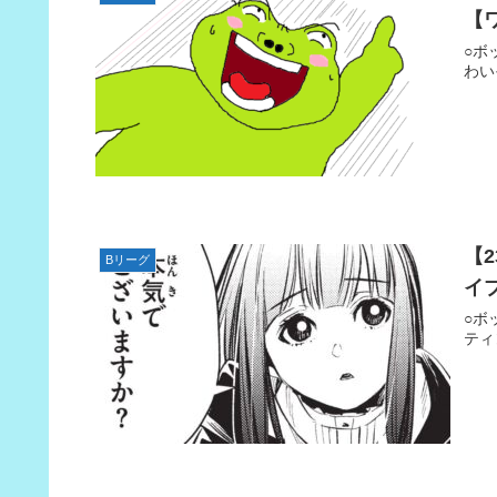
【
○ボ
わい
【
Bリーグ
イ
○ボ
ティ