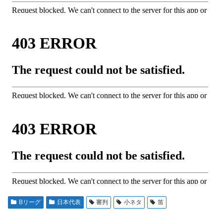
Bリーグ
日本代表
審判
小ネタ
笛