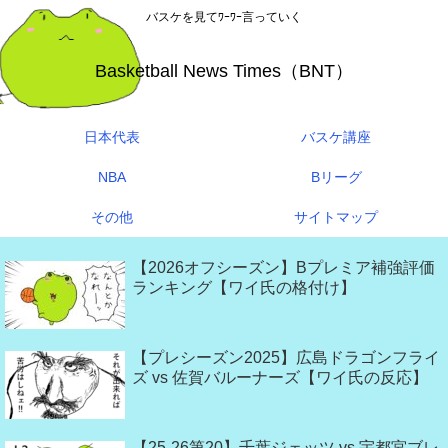
バスケを見てﾜｰﾜｰ言っていく
Basketball News Times（BNT）
日本代表
バスケ講座
NBA
Bリーグ
その他
サイトマップ
【2026オフシーズン】Bプレミア補強評価
ランキング【ワイ氏の格付け】
【プレシーズン2025】広島ドラゴンフライ
ズ vs 佐賀バルーナーズ【ワイ氏の反応】
【25-26第20】千葉ジェッツ vs 宇都宮ブレ