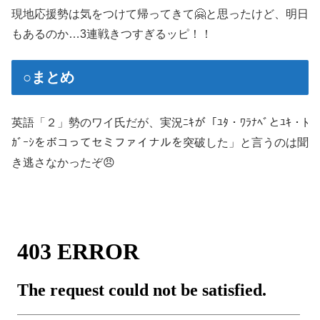
現地応援勢は気をつけて帰ってきて🤗と思ったけど、明日
もあるのか…3連戦きつすぎるッピ！！
○まとめ
英語「２」勢のワイ氏だが、実況ﾆｷが「ﾕﾀ・ﾜﾗﾅﾍﾞとﾕｷ・ﾄ
ｶﾞｰｼをボコってセミファイナルを突破した」と言うのは聞
き逃さなかったぞ😠