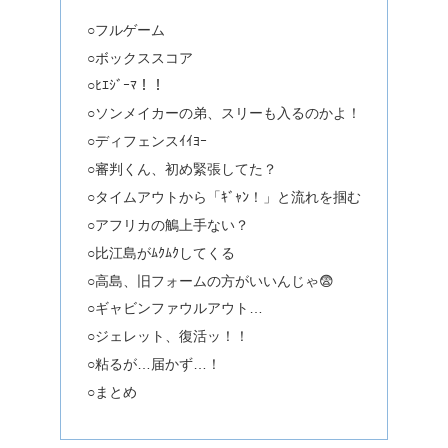
○フルゲーム
○ボックススコア
○ﾋｴｼﾞｰﾏ！！
○ソンメイカーの弟、スリーも入るのかよ！
○ディフェンスｲｲﾖｰ
○審判くん、初め緊張してた？
○タイムアウトから「ｷﾞｬﾝ！」と流れを掴む
○アフリカの鵤上手ない？
○比江島がﾑｸﾑｸしてくる
○高島、旧フォームの方がいいんじゃ😨
○ギャビンファウルアウト…
○ジェレット、復活ッ！！
○粘るが…届かず…！
○まとめ