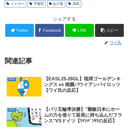
メイカー
宇都宮
比江島
高島
シェアする
Twitter
Facebook
LINE
コピー
ワイ氏
関連記事
【EASL25-26GL】琉球ゴールデンキ
国際戦
ングス vs 桃園パウイアンパイロッツ
【ワイ氏の反応】
【パリ五輪準決勝】”難敵日本にホー
国際戦
ムの力を借りて延長に持ち込んだフラ
ンス”VSドイツ【ﾜｲｼﾊﾞﾝﾔﾏの反応】