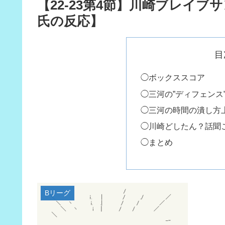
【22-23第4節】川崎ブレイ
氏の反応】
目
◯ボックススコア
◯三河の”ディフェンス
◯三河の時間の潰し方
◯川崎どしたん？話聞
◯まとめ
Bリーグ