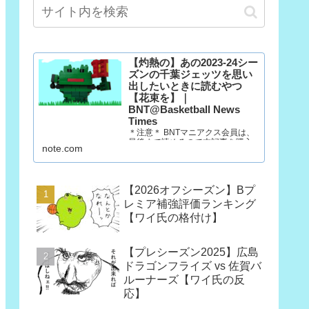
【灼熱の】あの2023-24シー
ズンの千葉ジェッツを思い
出したいときに読むやつ
【花束を】｜
BNT@Basketball News
Times
＊注意＊ BNTマニアクス会員は、
最後まで読めるので本記事を購入
note.com
する必要はありません。 マニアク
ス会員以外の方で、「この記事だ
け欲しい」という方は購入願いま
す。ただし、一回だけ読むのであ
【2026オフシーズン】Bプ
れば、今月だけマニアクス会員に
なった方が390円安いです。
レミア補強評価ランキング
（訳：石油王は3部買っていけ）
【ワイ氏の格付け】
10年後も千葉…
【プレシーズン2025】広島
ドラゴンフライズ vs 佐賀バ
ルーナーズ【ワイ氏の反
応】