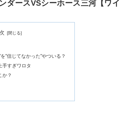
ブサンダースVSシーホース三河【ワイ
次
”を”信じてなかった”やついる？
上手すぎワロタ
こか？