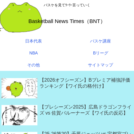
バスケを見てﾜｰﾜｰ言っていく
Basketball News Times（BNT）
日本代表
バスケ講座
NBA
Bリーグ
その他
サイトマップ
【2026オフシーズン】Bプレミア補強評価
ランキング【ワイ氏の格付け】
【プレシーズン2025】広島ドラゴンフライ
ズ vs 佐賀バルーナーズ【ワイ氏の反応】
【25-26第20】千葉ジェッツ vs 宇都宮ブレ