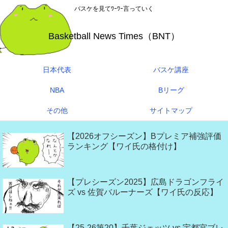
バスケを見てﾜｰﾜｰ言っていく
Basketball News Times（BNT）
日本代表
バスケ講座
NBA
Bリーグ
その他
サイトマップ
【2026オフシーズン】Bプレミア補強評価
ランキング【ワイ氏の格付け】
【プレシーズン2025】広島ドラゴンフライ
ズ vs 佐賀バルーナーズ【ワイ氏の反応】
【25-26第20】千葉ジェッツ vs 宇都宮ブレ