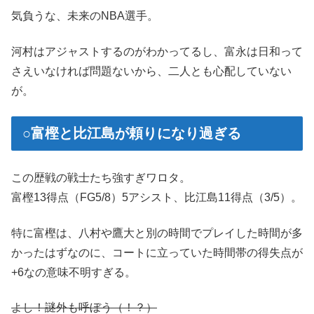
気負うな、未来のNBA選手。
河村はアジャストするのがわかってるし、富永は日和って
さえいなければ問題ないから、二人とも心配していない
が。
○富樫と比江島が頼りになり過ぎる
この歴戦の戦士たち強すぎワロタ。
富樫13得点（FG5/8）5アシスト、比江島11得点（3/5）。
特に富樫は、八村や鷹大と別の時間でプレイした時間が多
かったはずなのに、コートに立っていた時間帯の得失点が
+6なの意味不明すぎる。
よし！謎外も呼ぼう（！？）