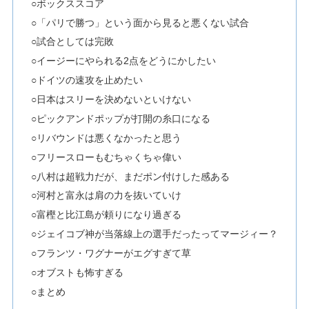
○ボックススコア
○「パリで勝つ」という面から見ると悪くない試合
○試合としては完敗
○イージーにやられる2点をどうにかしたい
○ドイツの速攻を止めたい
○日本はスリーを決めないといけない
○ピックアンドポップが打開の糸口になる
○リバウンドは悪くなかったと思う
○フリースローもむちゃくちゃ偉い
○八村は超戦力だが、まだポン付けした感ある
○河村と富永は肩の力を抜いていけ
○富樫と比江島が頼りになり過ぎる
○ジェイコブ神が当落線上の選手だったってマージィー？
○フランツ・ワグナーがエグすぎて草
○オブストも怖すぎる
○まとめ