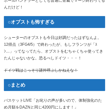
ボールハンドラーとしても普通に脅威でマージ終わってる
んだけど！
○オブストも怖すぎる
シューターのオブストも今日は好調だったはずなんよ。
12得点（3FG4/5）で終わったが、もしフランツが「ｽ
ﾝ…」ってなってたら、オブストをむちゃくちゃ使ってき
たんじゃないかな。恐るべしドイツ・・・！
ドイツ戦はこっそり謎外呼ぶしかねえな！
○まとめ
バスケットLIVE「お叱りの声が多いので、体制強化のた
め月額をDAZNと同じ4200円にします！」