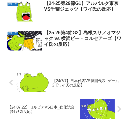
【24-25第29節G1】アルバルク東京
Bリーグ
VS千葉ジェッツ【ワイ氏の反応】
【25-26第4節G2】島根スサノオマジ
Bリーグ
ック vs 横浜ビー・コルセアーズ【ワ
イ氏の反応】
【24/7/7】日本代表VS韓国代表_ゲーム
2【ワイ氏の反応】
【24.07.22】セルビアVS日本_強化試合
【ﾜｲｯﾁの反応】