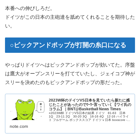
本番への伸びしろだ。
ドイツがこの日本の主砲達を舐めてくれることを期待した
い。
○ピックアンドポップが打開の糸口になる
やっぱりドイツへはピックアンドポップが効いてた。序盤
は鷹大がオープンスリーを打てていたし、ジェイコブ神が
スリーを決めたのもピックアンドポップの形だった。
2023W杯のドイツVS日本を見ていたら新たに感
じたことがあったのでﾜｰﾜｰ言っていく【ワイ氏の
コラム】｜BNT@Basketball News Times
○2023W杯 ドイツVS日本の結果 ドイツ 81-63 日本
1Q 23-11 2Q 30-20 3Q 16-16 4Q 12-16 ハイライ
ト フルゲーム ボックススコア ドイツ v 日本 boxscore -
FIBA バスケットボール ワールドカップ 2023 - 25 8月 -
note.com
FIBA.b...