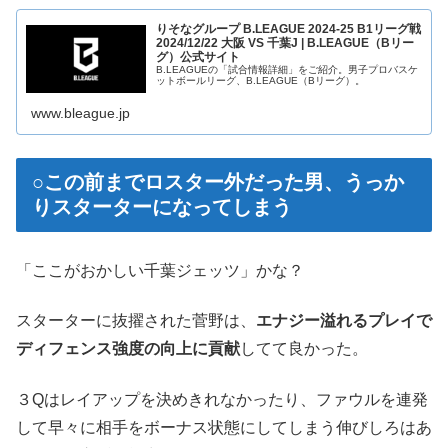
りそなグループ B.LEAGUE 2024-25 B1リーグ戦
2024/12/22 大阪 VS 千葉J | B.LEAGUE（Bリー
グ）公式サイト
B.LEAGUEの「試合情報詳細」をご紹介。男子プロバスケ
ットボールリーグ、B.LEAGUE（Bリーグ）。
www.bleague.jp
○この前までロスター外だった男、うっか
りスターターになってしまう
「ここがおかしい千葉ジェッツ」かな？
スターターに抜擢された菅野は、
エナジー溢れるプレイで
ディフェンス強度の向上に貢献
してて良かった。
３Qはレイアップを決めきれなかったり、ファウルを連発
して早々に相手をボーナス状態にしてしまう伸びしろはあ