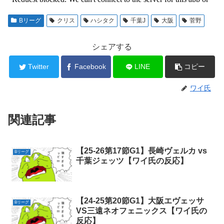
Bリーグ
クリス
ハシタク
千葉J
大阪
菅野
シェアする
Twitter
Facebook
LINE
コピー
ワイ氏
関連記事
【25-26第17節G1】長崎ヴェルカ vs
Bリーグ
千葉ジェッツ【ワイ氏の反応】
【24-25第20節G1】大阪エヴェッサ
Bリーグ
VS三遠ネオフェニックス【ワイ氏の
反応】