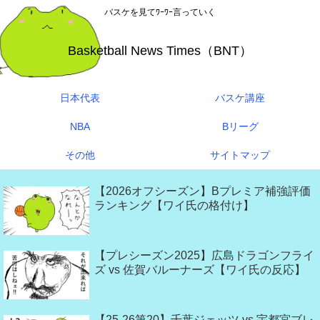
バスケを見てﾜｰﾜｰ言っていく
Basketball News Times（BNT）
日本代表
バスケ講座
NBA
Bリーグ
その他
サイトマップ
【2026オフシーズン】Bプレミア補強評価
ランキング【ワイ氏の格付け】
【プレシーズン2025】広島ドラゴンフライ
ズ vs 佐賀バルーナーズ【ワイ氏の反応】
【25-26第20】千葉ジェッツ vs 宇都宮ブレ