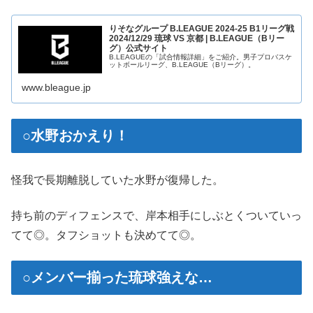
りそなグループ B.LEAGUE 2024-25 B1リーグ戦
2024/12/29 琉球 VS 京都 | B.LEAGUE（Bリー
グ）公式サイト
B.LEAGUEの「試合情報詳細」をご紹介。男子プロバスケ
ットボールリーグ、B.LEAGUE（Bリーグ）。
www.bleague.jp
○水野おかえり！
怪我で長期離脱していた水野が復帰した。
持ち前のディフェンスで、岸本相手にしぶとくついていっ
てて◎。タフショットも決めてて◎。
○メンバー揃った琉球強えな…