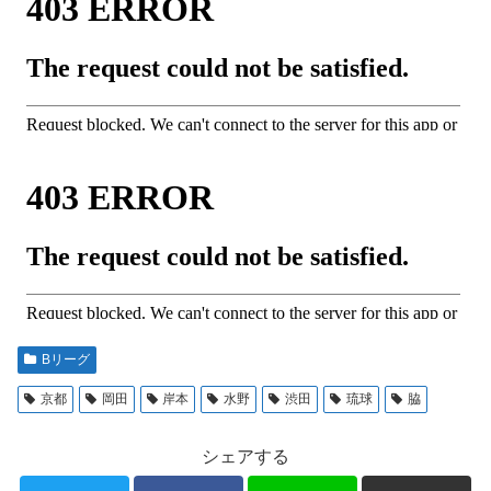
Bリーグ
京都
岡田
岸本
水野
渋田
琉球
脇
シェアする