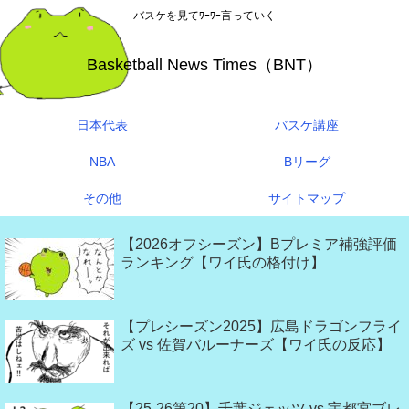
バスケを見てﾜｰﾜｰ言っていく
Basketball News Times（BNT）
日本代表
バスケ講座
NBA
Bリーグ
その他
サイトマップ
【2026オフシーズン】Bプレミア補強評価
ランキング【ワイ氏の格付け】
【プレシーズン2025】広島ドラゴンフライ
ズ vs 佐賀バルーナーズ【ワイ氏の反応】
【25-26第20】千葉ジェッツ vs 宇都宮ブレ