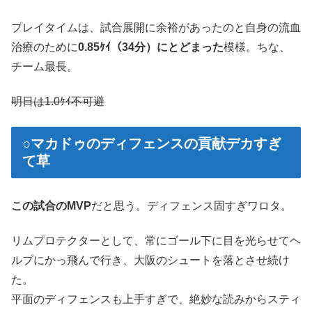
プレイタイムは、試合展開に余裕があったのと自身の流血
治療のために
0.85ｹｲ（34分）にとどまった
模様。ちな、
チーム最長。
明日は1.0ｹｲ不可避
○マカドゥのディフェンスの貢献デカすぎ
て草
この試合のMVP
だと思う。ディフェンス固すぎワロタ。
リムプロテクターとして、常にゴール下に目を光らせてヘ
ルプにかっ飛んで行き、大阪のシュートを落とさせ続け
た。
平面のディフェンスも上手すぎで、絶妙な読みからスティ