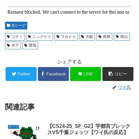
Bリーグ
コティ
ニックケイ
マカドゥ
大阪
島根
晴山
木下
誓哉
シェアする
Twitter
Facebook
LINE
コピー
ワイ氏
関連記事
【CS24-25_SF_G2】宇都宮ブレック
Bリーグ
スVS千葉ジェッツ【ワイ氏の反応】