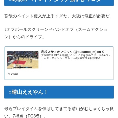
誓哉のペイント侵入が上手すぎた。大阪は修正が必要だ。
↓オフボールスクリーン⇒ハンドオフ（ズームアクショ
ン）からのドライブ。
島根スサノオマジック (@susanoo_m) on X
大阪戦TIP OFF🔥序盤はインサイドを攻めてリード💪#ジェ
ームズ・マイケル・マカドゥ#安藤誓哉📡配信中🏀
x.com
○晴山ええやん！
最近プレイタイムを伸ばしてきてる晴山がむちゃくちゃ良
い。7得点（FG3/5）。