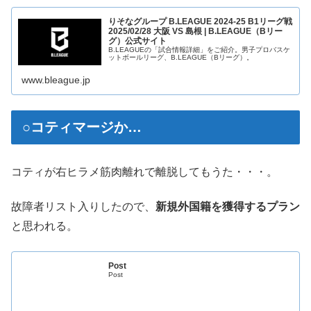
りそなグループ B.LEAGUE 2024-25 B1リーグ戦
2025/02/28 大阪 VS 島根 | B.LEAGUE（Bリー
グ）公式サイト
B.LEAGUEの「試合情報詳細」をご紹介。男子プロバスケ
ットボールリーグ、B.LEAGUE（Bリーグ）。
www.bleague.jp
○コティマージか…
コティが右ヒラメ筋肉離れで離脱してもうた・・・。
故障者リスト入りしたので、
新規外国籍を獲得するプラン
と思われる。
Post
Post