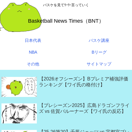
バスケを見てﾜｰﾜｰ言っていく
Basketball News Times（BNT）
日本代表
バスケ講座
NBA
Bリーグ
その他
サイトマップ
【2026オフシーズン】Bプレミア補強評価
ランキング【ワイ氏の格付け】
【プレシーズン2025】広島ドラゴンフライ
ズ vs 佐賀バルーナーズ【ワイ氏の反応】
【25-26第20】千葉ジェッツ vs 宇都宮ブレ