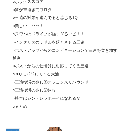
○ボックススコア
○笛が重過ぎてワロタ
○三遠の対策が進んでると感じる1Q
○美しい…ハッ！
○ヌワバのドライブが強すぎるッピ！！
○イングリスのミドルを落とさせる三遠
○ポストアップからのコンビネーションで三遠を突き放す
横浜
○ポストからの仕掛けに対応してくる三遠
○４Qにﾑｸﾑｸしてくる大浦
○三遠復活の兆し①オフェンスリバウンド
○三遠復活の兆し②速攻
○根本はシンデレラボーイになれるか
○まとめ