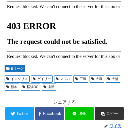
Bリーグ
イングリス
ゲイリー
ヌワバ
三遠
大庭
大浦
根本
横浜BC
津屋
シェアする
Twitter
Facebook
LINE
コピー
ワイ氏