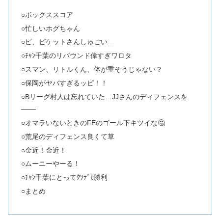
○ボックススコア
○忙しいホグちゃん
○ピ、ピケットさんしゅごい…
○ﾁｬﾝ千葉のリバウンド偉すぎワロタ
○スマン、リトルくん、体が重そうじゃない？
○保岡がヤバすぎるッピ！！
○Bリーグ村人は忘れていた…JJさんのディフェンスを
───
○オマラいないときのFEのゴール下キツイな🤔
○荒尾のディフェンス良くて草
○金近！金近！
○ムーニーやーる！
○ﾁｬﾝ千葉にとってｸｿﾃﾞｶ勝利
○まとめ