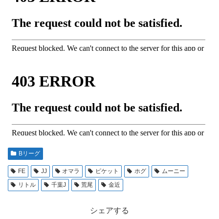
Bリーグ
FE
JJ
オマラ
ピケット
ホグ
ムーニー
リトル
千葉J
荒尾
金近
シェアする