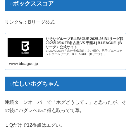
○ボックススコア
リンク先：Bリーグ公式
りそなグループ B.LEAGUE 2025-26 B1リーグ戦
2025/10/04 FE名古屋 VS 千葉J | B.LEAGUE（B
リーグ）公式サイト
B.LEAGUEの「試合情報詳細」をご紹介。男子プロバスケ
ットボールリーグ、B.LEAGUE（Bリーグ）。
www.bleague.jp
○忙しいホグちゃん
連続ターンオーバーで「ホグどうして…」と思ったが、そ
の後にバグレベルに得点取ってて草。
１Qだけで12得点はエグい。