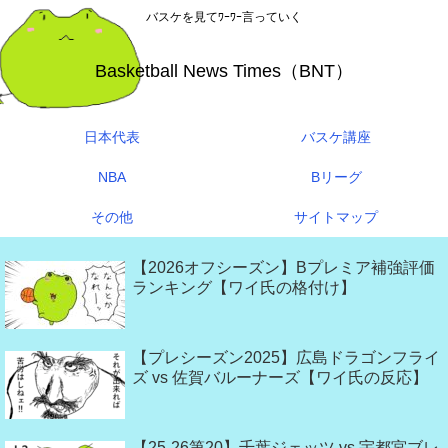
バスケを見てﾜｰﾜｰ言っていく
Basketball News Times（BNT）
日本代表
バスケ講座
NBA
Bリーグ
その他
サイトマップ
【2026オフシーズン】Bプレミア補強評価
ランキング【ワイ氏の格付け】
【プレシーズン2025】広島ドラゴンフライ
ズ vs 佐賀バルーナーズ【ワイ氏の反応】
【25-26第20】千葉ジェッツ vs 宇都宮ブレ