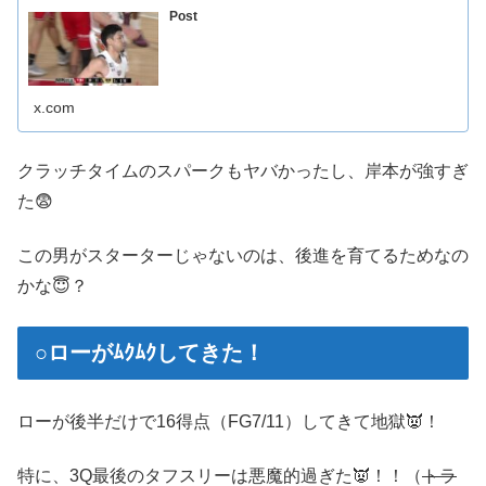
Post
x.com
クラッチタイムのスパークもヤバかったし、岸本が強すぎ
た😨
この男がスターターじゃないのは、後進を育てるためなの
かな😇？
○ローがﾑｸﾑｸしてきた！
ローが後半だけで16得点（FG7/11）してきて地獄👿！
特に、3Q最後のタフスリーは悪魔的過ぎた👿！！（
トラ