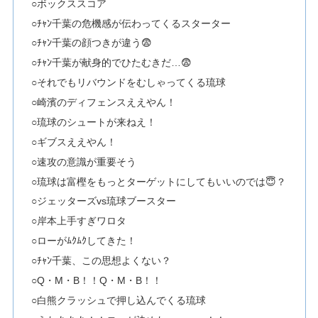
○ボックススコア
○ﾁｬﾝ千葉の危機感が伝わってくるスターター
○ﾁｬﾝ千葉の顔つきが違う😨
○ﾁｬﾝ千葉が献身的でひたむきだ…😨
○それでもリバウンドをむしゃってくる琉球
○崎濱のディフェンスええやん！
○琉球のシュートが来ねえ！
○ギブスええやん！
○速攻の意識が重要そう
○琉球は富樫をもっとターゲットにしてもいいのでは😇？
○ジェッターズvs琉球ブースター
○岸本上手すぎワロタ
○ローがﾑｸﾑｸしてきた！
○ﾁｬﾝ千葉、この思想よくない？
○Q・M・B！！Q・M・B！！
○白熊クラッシュで押し込んでくる琉球