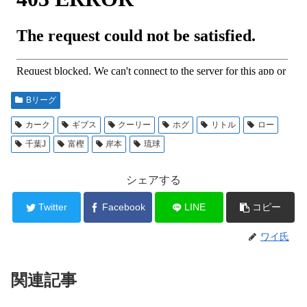
Bリーグ
カーク
ギブス
クーリー
ホグ
リトル
ロー
千葉J
富樫
岸本
琉球
シェアする
Twitter
Facebook
LINE
コピー
ワイ氏
関連記事