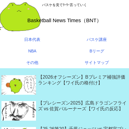
バスケを見てﾜｰﾜｰ言っていく
Basketball News Times（BNT）
日本代表
バスケ講座
NBA
Bリーグ
その他
サイトマップ
【2026オフシーズン】Bプレミア補強評価
ランキング【ワイ氏の格付け】
【プレシーズン2025】広島ドラゴンフライ
ズ vs 佐賀バルーナーズ【ワイ氏の反応】
【25-26第20】千葉ジェッツ vs 宇都宮ブレ