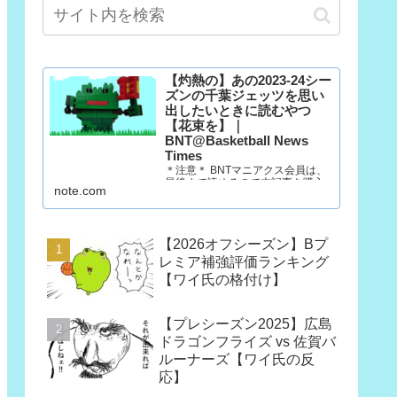
【灼熱の】あの2023-24シー
ズンの千葉ジェッツを思い
出したいときに読むやつ
【花束を】｜
BNT@Basketball News
Times
＊注意＊ BNTマニアクス会員は、
最後まで読めるので本記事を購入
note.com
する必要はありません。 マニアク
ス会員以外の方で、「この記事だ
け欲しい」という方は購入願いま
す。ただし、一回だけ読むのであ
【2026オフシーズン】Bプ
れば、今月だけマニアクス会員に
なった方が390円安いです。
レミア補強評価ランキング
（訳：石油王は3部買っていけ）
【ワイ氏の格付け】
10年後も千葉…
【プレシーズン2025】広島
ドラゴンフライズ vs 佐賀バ
ルーナーズ【ワイ氏の反
応】