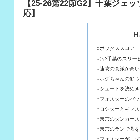
【25-26第22節G2】千葉ジェ
応】
目
○ボックススコア
○ﾁｬﾝ千葉のスリ
○速攻の意識が高いﾁ
○ホグちゃんの顔つ
○シュートを決めき
○フォスターのバ
○ロシターとギブ
○東京のダンカー
○東京のランで幕
○フォスターがエ