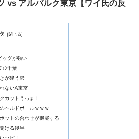
ッツ vs アルバルク東京【ワイ氏の反
次
ービッグが強い
ｬﾝ千葉
きが違う😨
れないA東京
ックカットうっま！
スのヘルドボールｗｗｗ
スポットの合わせが機能する
を開ける後半
グいッピ！！