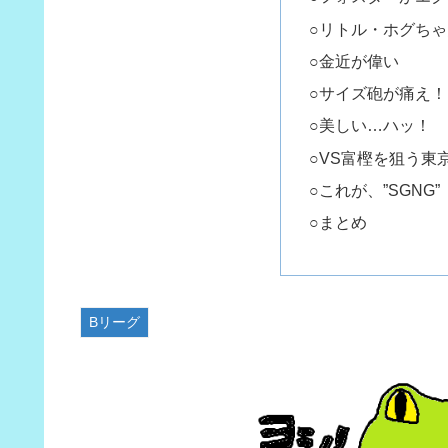
○リトル・ホグち
○金近が偉い
○サイズ砲が痛え！
○美しい…ハッ！
○VS富樫を狙う東
○これが、”SGNG”
○まとめ
Bリーグ