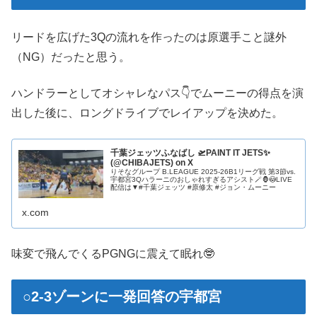
リードを広げた3Qの流れを作ったのは原選手こと謎外
（NG）だったと思う。
ハンドラーとしてオシャレなパス👇でムーニーの得点を演
出した後に、ロングドライブでレイアップを決めた。
千葉ジェッツふなばし 🛫PAINT IT JETS✨
(@CHIBAJETS) on X
りそなグループ B.LEAGUE 2025-26B1リーグ戦 第3節vs.
宇都宮3Qハラーニのおしゃれすぎるアシスト🪄🦍😳LIVE
配信は▼#千葉ジェッツ #原修太 #ジョン・ムーニー
x.com
味変で飛んでくるPGNGに震えて眠れ🤓
○2-3ゾーンに一発回答の宇都宮