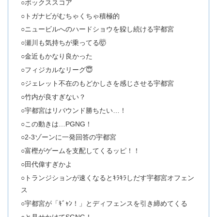
○ボックススコア
○トガナビがむちゃくちゃ積極的
○ニュービルへのハードショウを躱し続ける宇都宮
○瀬川も気持ちが乗ってる🤯
○金近もかなり良かった
○フィジカルなリーグ😇
○ジェレット不在のもどかしさを感じさせる宇都宮
○竹内が良すぎない？
○宇都宮はリバウンド勝ちたい…！
○この動きは…PGNG！
○2-3ゾーンに一発回答の宇都宮
○富樫がゲームを支配してくるッピ！！
○田代偉すぎかよ
○トランジションが速くなるとｷﾗｷﾗしだす宇都宮オフェン
ス
○宇都宮が「ｷﾞｬﾝ！」とディフェンスを引き締めてくる
○と見せかけてSGNG！