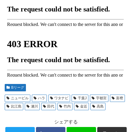
Bリーグ
ニュービル
ハラ
ワタナビ
千葉J
宇都宮
富樫
比江島
瀬川
田代
竹内
金近
高島
シェアする