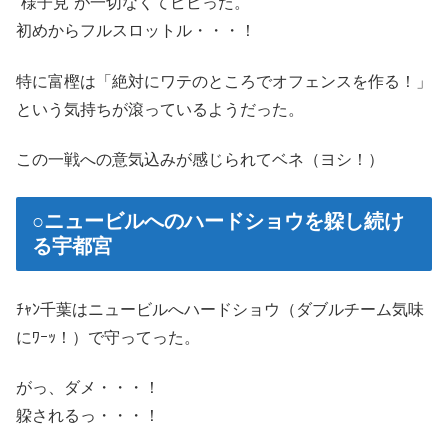
”様子見”が一切なくてビビった。
初めからフルスロットル・・・！
特に富樫は「絶対にワテのところでオフェンスを作る！」
という気持ちが滾っているようだった。
この一戦への意気込みが感じられてベネ（ヨシ！）
○ニュービルへのハードショウを躱し続け
る宇都宮
ﾁｬﾝ千葉はニュービルへハードショウ（ダブルチーム気味
にﾜｰｯ！）で守ってった。
がっ、ダメ・・・！
躱されるっ・・・！