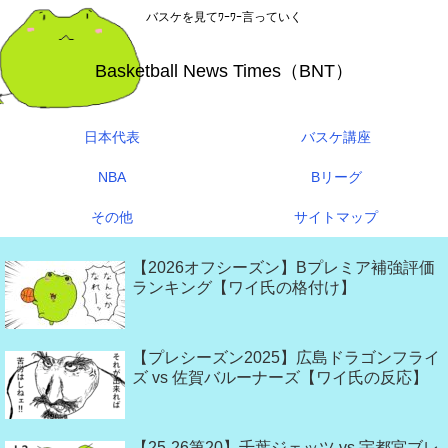
バスケを見てﾜｰﾜｰ言っていく
Basketball News Times（BNT）
日本代表
バスケ講座
NBA
Bリーグ
その他
サイトマップ
【2026オフシーズン】Bプレミア補強評価
ランキング【ワイ氏の格付け】
【プレシーズン2025】広島ドラゴンフライ
ズ vs 佐賀バルーナーズ【ワイ氏の反応】
【25-26第20】千葉ジェッツ vs 宇都宮ブレ