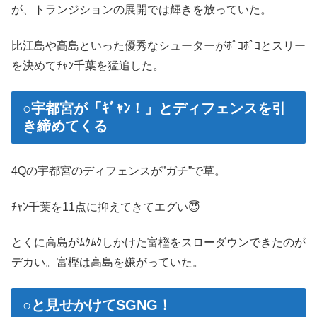
が、トランジションの展開では輝きを放っていた。
比江島や高島といった優秀なシューターがﾎﾟｺﾎﾟｺとスリー
を決めてﾁｬﾝ千葉を猛追した。
○宇都宮が「ｷﾞｬﾝ！」とディフェンスを引
き締めてくる
4Qの宇都宮のディフェンスが”ガチ”で草。
ﾁｬﾝ千葉を11点に抑えてきてエグい😇
とくに高島がﾑｸﾑｸしかけた富樫をスローダウンできたのが
デカい。富樫は高島を嫌がっていた。
○と見せかけてSGNG！