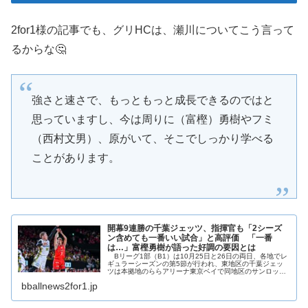
2for1様の記事でも、グリHCは、瀬川についてこう言って
るからな🤔
強さと速さで、もっともっと成長できるのではと
思っていますし、今は周りに（富樫）勇樹やフミ
（西村文男）、原がいて、そこでしっかり学べる
ことがあります。
開幕9連勝の千葉ジェッツ、指揮官も「2シーズ
ン含めても一番いい試合」と高評価 「一番
は…」富樫勇樹が語った好調の要因とは
Bリーグ1部（B1）は10月25日と26日の両日、各地でレ
ギュラーシーズンの第5節が行われ、東地区の千葉ジェッ
ツは本拠地のららアリーナ東京ベイで同地区のサンロッカ
ーズ渋谷と対戦。第1戦を84-63、
bballnews2for1.jp