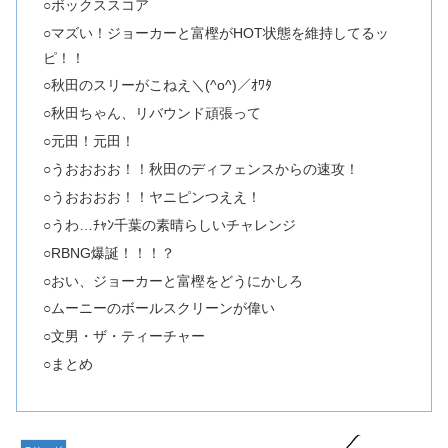
○ボックススコア
○マズい！ジョーカーと富樫がHOT状態を維持してるッ
ピ！！
○秋田のスリーがこねえ＼(^o^)／ｵﾜﾀ
○秋田ちゃん、リバウンド頑張って
○元田！元田！
○うおおおお！！秋田のディフェンスからの速攻！
○うおおおお！！ヤニピンつええ！
○うわ…ﾁｬﾝ千葉の素晴らしいチャレンジ
○RBNG爆誕！！！？
○おい、ジョーカーと富樫をどうにかしろ
○ムーニーのボールスクリーンが偉い
○文男・ザ・ティーチャー
○まとめ