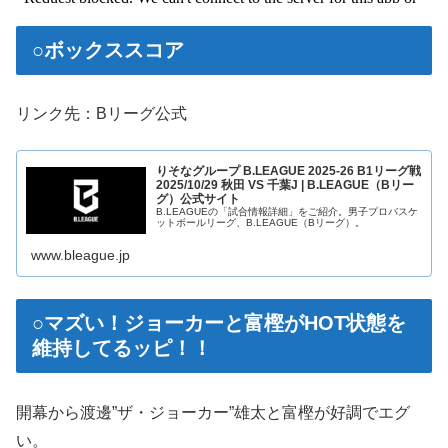
○ボックススコア
リンク先：Bリーグ公式
りそなグループ B.LEAGUE 2025-26 B1リーグ戦
2025/10/29 秋田 VS 千葉J | B.LEAGUE（Bリー
グ）公式サイト
B.LEAGUEの「試合情報詳細」をご紹介。男子プロバスケ
ットボールリーグ、B.LEAGUE（Bリーグ）。
www.bleague.jp
○マズい！ジョーカーと富樫がHOT状態を
維持してるッピ！！
開幕から渡邊”ザ・ジョーカー”雄太と富樫が好調でエグ
い。