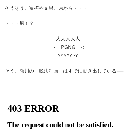
そうそう、富樫や文男、原から・・・
・・・原！？
＿人人人人人＿
＞ PGNG ＜
￣Y^Y^Y^Y￣
そう、瀬川の「脱法計画」はすでに動き出している──