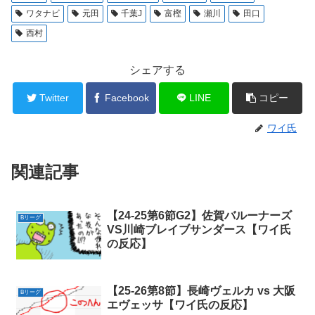
ワタナビ
元田
千葉J
富樫
瀬川
田口
西村
シェアする
Twitter
Facebook
LINE
コピー
ワイ氏
関連記事
【24-25第6節G2】佐賀バルーナーズ
Bリーグ
VS川崎ブレイブサンダース【ワイ氏
の反応】
【25-26第8節】長崎ヴェルカ vs 大阪
Bリーグ
エヴェッサ【ワイ氏の反応】