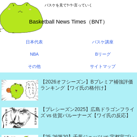
バスケを見てﾜｰﾜｰ言っていく
Basketball News Times（BNT）
日本代表
バスケ講座
NBA
Bリーグ
その他
サイトマップ
【2026オフシーズン】Bプレミア補強評価
ランキング【ワイ氏の格付け】
【プレシーズン2025】広島ドラゴンフライ
ズ vs 佐賀バルーナーズ【ワイ氏の反応】
【25-26第20】千葉ジェッツ vs 宇都宮ブレ