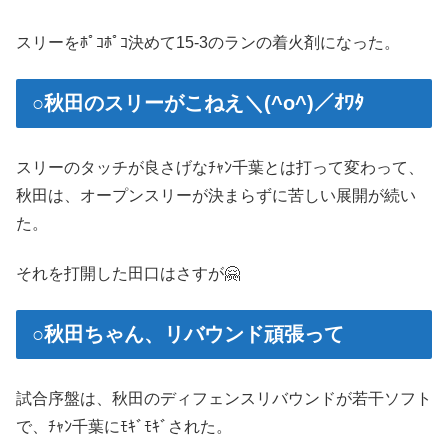
スリーをﾎﾟｺﾎﾟｺ決めて15-3のランの着火剤になった。
○秋田のスリーがこねえ＼(^o^)／ｵﾜﾀ
スリーのタッチが良さげなﾁｬﾝ千葉とは打って変わって、
秋田は、オープンスリーが決まらずに苦しい展開が続い
た。
それを打開した田口はさすが🤗
○秋田ちゃん、リバウンド頑張って
試合序盤は、秋田のディフェンスリバウンドが若干ソフト
で、ﾁｬﾝ千葉にﾓｷﾞﾓｷﾞされた。