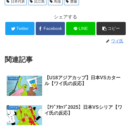
日本代表
比江島
馬場
齋藤
シェアする
Twitter
Facebook
LINE
コピー
ワイ氏
関連記事
【U18アジアカップ】日本VSカター
日本代表
ル【ワイ氏の反応】
【ｱｼﾞｱｶｯﾌﾟ2025】日本VSシリア【ワ
日本代表
イ氏の反応】