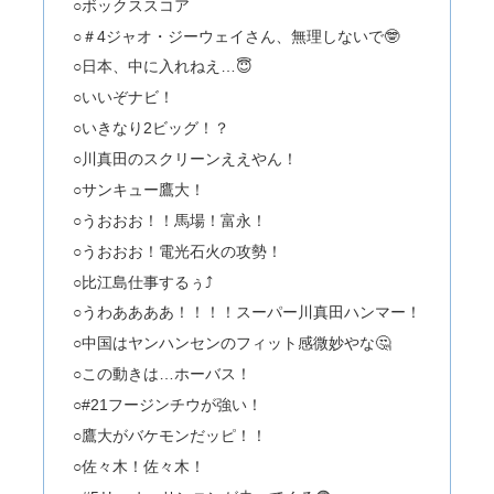
○ボックススコア
○＃4ジャオ・ジーウェイさん、無理しないで🤓
○日本、中に入れねえ…😇
○いいぞナビ！
○いきなり2ビッグ！？
○川真田のスクリーンええやん！
○サンキュー鷹大！
○うおおお！！馬場！富永！
○うおおお！電光石火の攻勢！
○比江島仕事するぅ⤴
○うわああああ！！！！スーパー川真田ハンマー！
○中国はヤンハンセンのフィット感微妙やな🤔
○この動きは…ホーバス！
○#21フージンチウが強い！
○鷹大がバケモンだッピ！！
○佐々木！佐々木！