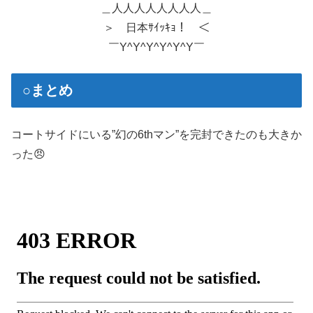
＿人人人人人人人人＿
＞ 日本ｻｲｯｷｮ！ ＜
￣Y^Y^Y^Y^Y^Y￣
○まとめ
コートサイドにいる”幻の6thマン”を完封できたのも大きか
った😠