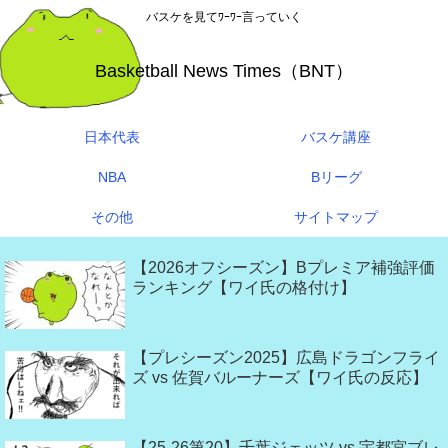
バスケを見てﾜｰﾜｰ言っていく
Basketball News Times（BNT）
日本代表
バスケ講座
NBA
Bリーグ
その他
サイトマップ
【2026オフシーズン】Bプレミア補強評価
ランキング【ワイ氏の格付け】
【プレシーズン2025】広島ドラゴンフライ
ズ vs 佐賀バルーナーズ【ワイ氏の反応】
【25-26第20】千葉ジェッツ vs 宇都宮ブレ