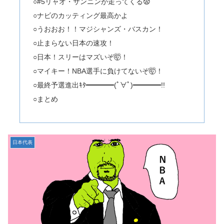
○#5リャオ・サンニンが走ってくる😨
○ナビのカッティング最高かよ
○うおおお！！マジシャンズ・バスカン！
○止まらない日本の速攻！
○日本！スリーはマズいぞ🤯！
○マイキー！NBA選手に負けてないぞ🤯！
○最終予選進出ｷﾀ━━━━(ﾟ∀ﾟ)━━━━!!
○まとめ
日本代表