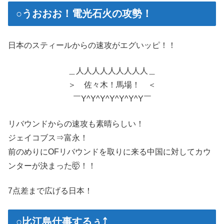
○うおおお！電光石火の攻勢！
日本のスティールからの速攻がエグいッピ！！
＿人人人人人人人人人＿
＞ 佐々木！馬場！ ＜
￣Y^Y^Y^Y^Y^Y^Y￣
リバウンドからの速攻も素晴らしい！
ジェイコブス⇒富永！
前のめりにOFリバウンドを取りに来る中国に対してカウ
ンターが決まった🤯！！
7点差まで広げる日本！
○比江島仕事するぅ⤴