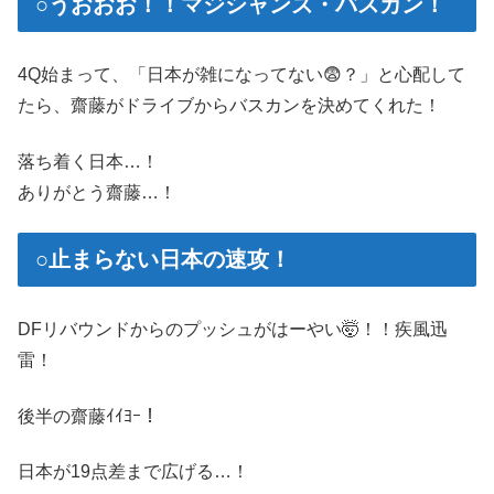
○うおおお！！マジシャンズ・バスカン！
4Q始まって、「日本が雑になってない😨？」と心配して
たら、齋藤がドライブからバスカンを決めてくれた！
落ち着く日本…！
ありがとう齋藤…！
○止まらない日本の速攻！
DFリバウンドからのプッシュがはーやい🤯！！疾風迅
雷！
後半の齋藤ｲｲﾖｰ！
日本が19点差まで広げる…！