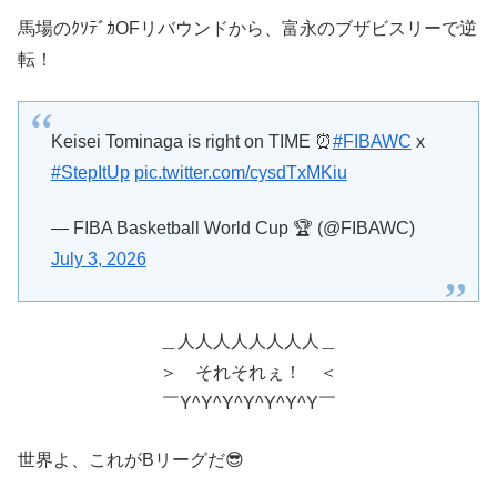
馬場のｸｿﾃﾞｶOFリバウンドから、富永のブザビスリーで逆
転！
Keisei Tominaga is right on TIME ⏰
#FIBAWC
x
#StepItUp
pic.twitter.com/cysdTxMKiu
— FIBA Basketball World Cup 🏆 (@FIBAWC)
July 3, 2026
＿人人人人人人人人＿
＞ それそれぇ！ ＜
￣Y^Y^Y^Y^Y^Y^Y￣
世界よ、これがBリーグだ😎