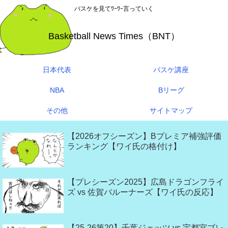
バスケを見てﾜｰﾜｰ言っていく
Basketball News Times（BNT）
日本代表
バスケ講座
NBA
Bリーグ
その他
サイトマップ
【2026オフシーズン】Bプレミア補強評価
ランキング【ワイ氏の格付け】
【プレシーズン2025】広島ドラゴンフライ
ズ vs 佐賀バルーナーズ【ワイ氏の反応】
【25-26第20】千葉ジェッツ vs 宇都宮ブレ