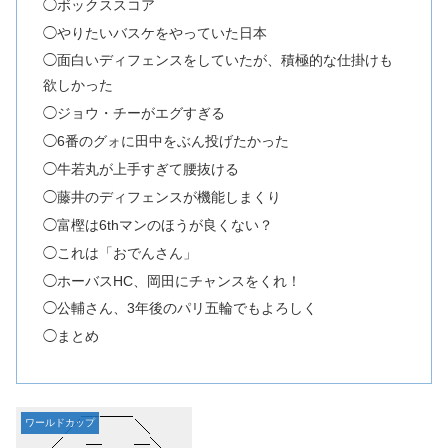
◯ボックススコア
◯やりたいバスケをやっていた日本
◯面白いディフェンスをしていたが、積極的な仕掛けも
欲しかった
◯ジョウ・チーがエグすぎる
◯6番のグォに田中をぶん投げたかった
◯牛若丸が上手すぎて腰抜ける
◯藤井のディフェンスが機能しまくり
◯富樫は6thマンのほうが良くない？
◯これは「おでんさん」
◯ホーバスHC、岡田にチャンスをくれ！
◯公輔さん、3年後のパリ五輪でもよろしく
◯まとめ
ワールドカップ