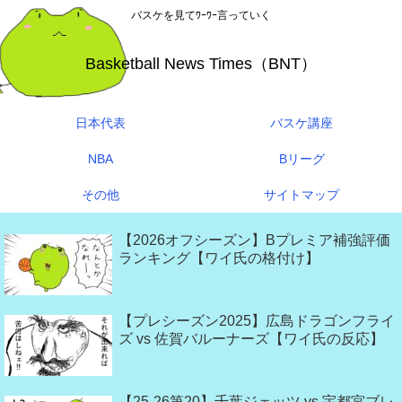
バスケを見てﾜｰﾜｰ言っていく
Basketball News Times（BNT）
日本代表
バスケ講座
NBA
Bリーグ
その他
サイトマップ
【2026オフシーズン】Bプレミア補強評価
ランキング【ワイ氏の格付け】
【プレシーズン2025】広島ドラゴンフライ
ズ vs 佐賀バルーナーズ【ワイ氏の反応】
【25-26第20】千葉ジェッツ vs 宇都宮ブレ