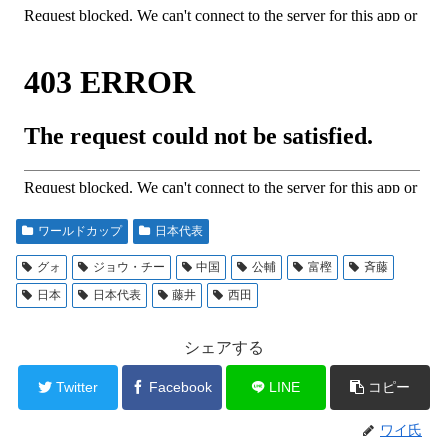
ワールドカップ
日本代表
グォ
ジョウ・チー
中国
公輔
富樫
斉藤
日本
日本代表
藤井
西田
シェアする
Twitter
Facebook
LINE
コピー
ワイ氏