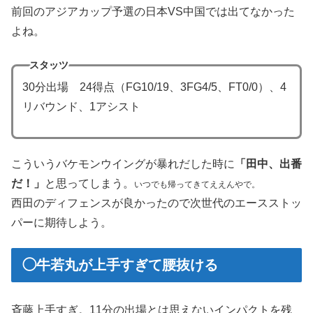
前回のアジアカップ予選の日本VS中国では出てなかった
よね。
スタッツ
30分出場 24得点（FG10/19、3FG4/5、FT0/0）、4
リバウンド、1アシスト
こういうバケモンウイングが暴れだした時に
「田中、出番
だ！」
と思ってしまう。
いつでも帰ってきてええんやで。
西田のディフェンスが良かったので次世代のエースストッ
パーに期待しよう。
◯牛若丸が上手すぎて腰抜ける
斉藤上手すぎ。11分の出場とは思えないインパクトを残