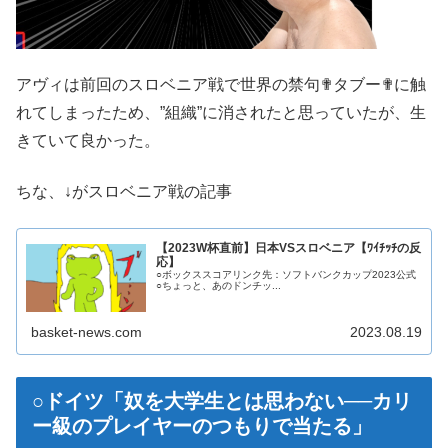
アヴィは前回のスロベニア戦で世界の禁句✟タブー✟に触
れてしまったため、”組織”に消されたと思っていたが、生
きていて良かった。
ちな、↓がスロベニア戦の記事
【2023W杯直前】日本VSスロベニア【ﾜｲﾁｯﾁの反
応】
○ボックススコアリンク先：ソフトバンクカップ2023公式
○ちょっと、あのドンチッ...
basket-news.com
2023.08.19
○ドイツ「奴を大学生とは思わない──カリ
ー級のプレイヤーのつもりで当たる」