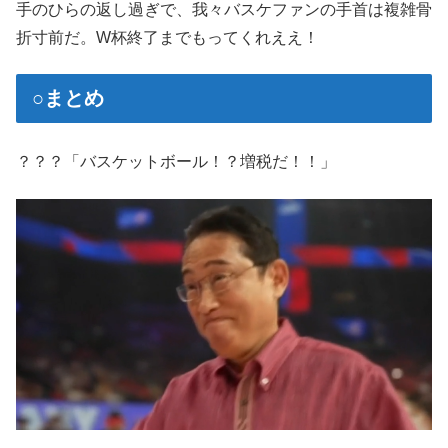
手のひらの返し過ぎで、我々バスケファンの手首は複雑骨
折寸前だ。W杯終了までもってくれええ！
○まとめ
？？？「バスケットボール！？増税だ！！」