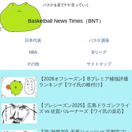
バスケを見てﾜｰﾜｰ言っていく
Basketball News Times（BNT）
日本代表
バスケ講座
NBA
Bリーグ
その他
サイトマップ
【2026オフシーズン】Bプレミア補強評価
ランキング【ワイ氏の格付け】
【プレシーズン2025】広島ドラゴンフライ
ズ vs 佐賀バルーナーズ【ワイ氏の反応】
【25-26第20】千葉ジェッツ vs 宇都宮ブレ