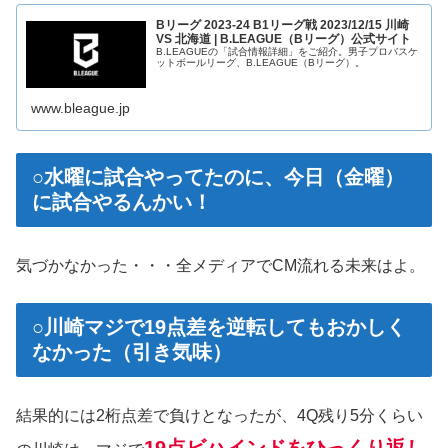
Bリーグ 2023-24 B1リーグ戦 2023/12/15 川崎
VS 北海道 | B.LEAGUE（Bリーグ）公式サイト
B.LEAGUEの「試合情報詳細」をご紹介。男子プロバスケ
ットボールリーグ、B.LEAGUE（Bリーグ）。
www.bleague.jp
○水曜に試合やってたのに、今日（金曜）
に試合やるんかい！
気づかなかった・・・全メディアでCM流れる未来はよ。
○川崎マジで19点差を逆転してもおかしく
なかった（引き気味）
結果的には2桁点差で負けとなったが、4Q残り5分くらい
19点ビハインドをひっくり返し