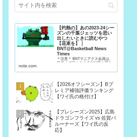
【灼熱の】あの2023-24シー
ズンの千葉ジェッツを思い
出したいときに読むやつ
【花束を】｜
BNT@Basketball News
Times
＊注意＊ BNTマニアクス会員は、
最後まで読めるので本記事を購入
note.com
する必要はありません。 マニアク
ス会員以外の方で、「この記事だ
け欲しい」という方は購入願いま
す。ただし、一回だけ読むのであ
【2026オフシーズン】Bプ
れば、今月だけマニアクス会員に
なった方が390円安いです。
レミア補強評価ランキング
（訳：石油王は3部買っていけ）
【ワイ氏の格付け】
10年後も千葉…
【プレシーズン2025】広島
ドラゴンフライズ vs 佐賀バ
ルーナーズ【ワイ氏の反
応】