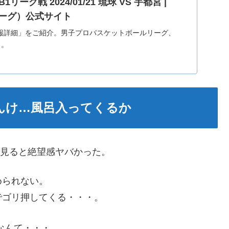
B1リーグ戦 2024/01/21 琉球 VS 宇都宮 |
Bリーグ）公式サイト
合情報詳細」をご紹介。男子プロバスケットボールリーグ、
）。
んけ…風呂入ってくるか
で見ると絶望感ヤバかった。
められない。
でゴリ押してくる・・・。
なんて・・・。