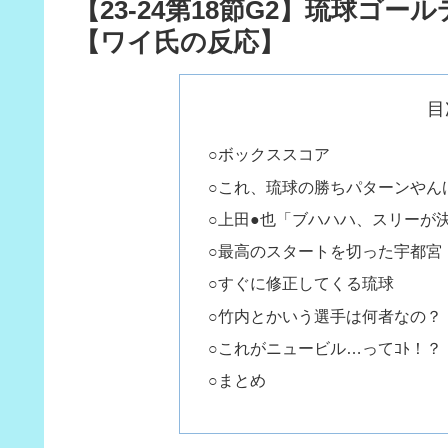
【23-24第18節G2】琉球ゴ
【ワイ氏の反応】
目
○ボックススコア
○これ、琉球の勝ちパターンやん
○上田●也「ブハハハ、スリーが
○最高のスタートを切った宇都宮
○すぐに修正してくる琉球
○竹内とかいう選手は何者なの？
○これがニュービル…ってｺﾄ！？
○まとめ