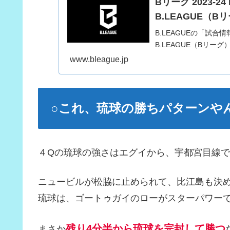
Bリーグ 2023-24 
B.LEAGUE（
B.LEAGUEの「試
B.LEAGUE（Bリーグ
www.bleague.jp
○これ、琉球の勝ちパターンや
４Qの琉球の強さはエグイから、宇都宮目線
ニュービルが松脇に止められて、比江島も決
琉球は、ゴートゥガイのローがスターパワー
残り4分半から琉球を完封して勝つ
まさか