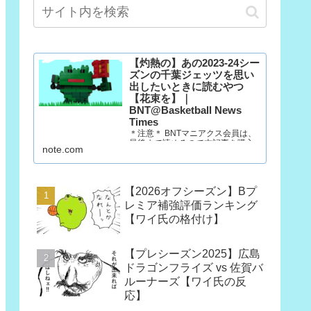
【灼熱の】あの2023-24シー
ズンの千葉ジェッツを思い
出したいときに読むやつ
【花束を】｜
BNT@Basketball News
Times
＊注意＊ BNTマニアクス会員は、
最後まで読めるので本記事を購入
note.com
する必要はありません。 マニアク
ス会員以外の方で、「この記事だ
け欲しい」という方は購入願いま
す。ただし、一回だけ読むのであ
【2026オフシーズン】Bプ
れば、今月だけマニアクス会員に
なった方が390円安いです。
レミア補強評価ランキング
（訳：石油王は3部買っていけ）
【ワイ氏の格付け】
10年後も千葉…
【プレシーズン2025】広島
ドラゴンフライズ vs 佐賀バ
ルーナーズ【ワイ氏の反
応】