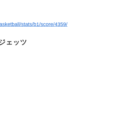
basketball/stats/b1/score/4359/
葉ジェッツ