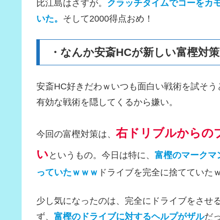
比江島はさすが。
クラッチタイムでコーをカモ
いた。
そして2000得点おめ！
・なんか安斎HCが新しい富樫対
安斎HC好きだわｗいつも面白い戦術を試そう
有効な戦術を隠してくるから嫌い。
右ドリブルからの
今回の富樫対策は、
い
というもの。今日は特に、
富樫のマークマ
っていたｗｗｗ
ドライブを完全に捨てていた
少し気になったのは、完全にドライブをさせ
ず、
富樫のドライブに対するヘルプがザル
だ