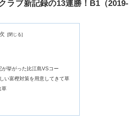
ブ新記録の13連勝！B1（2019-
次
配が挙がった比江島VSコー
新しい富樫対策を用意してきて草
は草