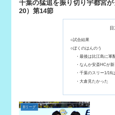
千葉の猛追を振り切り宇都宮がクラ
20）第14節
目
○試合結果
○ぼくのはんのう
・最後は比江島に軍
・なんか安斎HCが
・千葉のスリー1/16
・大倉見たかった
Bリーグ