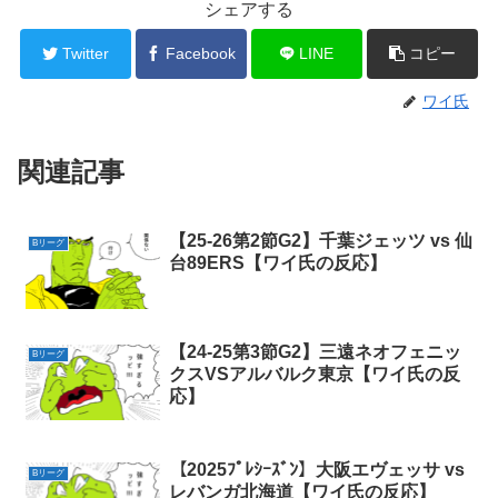
シェアする
Twitter
Facebook
LINE
コピー
ワイ氏
関連記事
【25-26第2節G2】千葉ジェッツ vs 仙
Bリーグ
台89ERS【ワイ氏の反応】
【24-25第3節G2】三遠ネオフェニッ
Bリーグ
クスVSアルバルク東京【ワイ氏の反
応】
【2025ﾌﾟﾚｼｰｽﾞﾝ】大阪エヴェッサ vs
Bリーグ
レバンガ北海道【ワイ氏の反応】