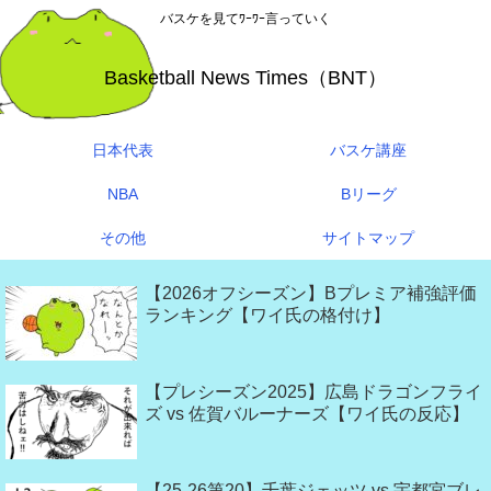
バスケを見てﾜｰﾜｰ言っていく
Basketball News Times（BNT）
日本代表
バスケ講座
NBA
Bリーグ
その他
サイトマップ
【2026オフシーズン】Bプレミア補強評価
ランキング【ワイ氏の格付け】
【プレシーズン2025】広島ドラゴンフライ
ズ vs 佐賀バルーナーズ【ワイ氏の反応】
【25-26第20】千葉ジェッツ vs 宇都宮ブレ