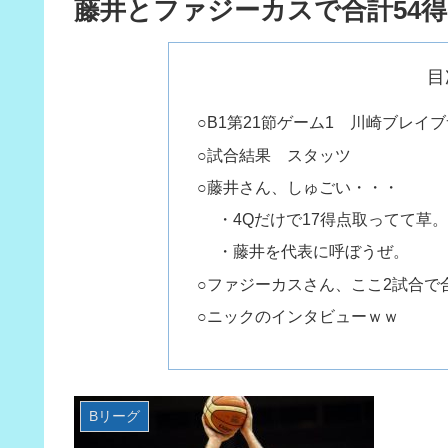
藤井とファジーカスで合計54
目
○B1第21節ゲーム1 川崎ブレ
○試合結果 スタッツ
○藤井さん、しゅごい・・・
・4Qだけで17得点取ってて草。
・藤井を代表に呼ぼうぜ。
○ファジーカスさん、ここ2試合で
○ニックのインタビューｗｗ
Bリーグ