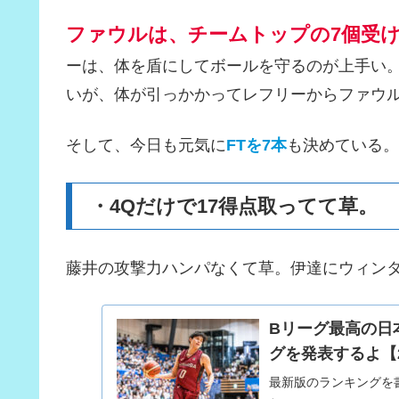
ファウルは、チームトップの7個受
ーは、体を盾にしてボールを守るのが上手い
いが、体が引っかかってレフリーからファウ
そして、今日も元気に
FTを7本
も決めている。
・4Qだけで17得点取ってて草。
藤井の攻撃力ハンパなくて草。伊達にウィンタ
Bリーグ最高の日本
グを発表するよ【2
最新版のランキングを書