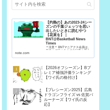
【灼熱の】あの2023-24シー
ズンの千葉ジェッツを思い
出したいときに読むやつ
【花束を】｜
BNT@Basketball News
Times
＊注意＊ BNTマニアクス会員は、
最後まで読めるので本記事を購入
note.com
する必要はありません。 マニアク
ス会員以外の方で、「この記事だ
け欲しい」という方は購入願いま
す。ただし、一回だけ読むのであ
【2026オフシーズン】Bプ
れば、今月だけマニアクス会員に
なった方が390円安いです。
レミア補強評価ランキング
（訳：石油王は3部買っていけ）
【ワイ氏の格付け】
10年後も千葉…
【プレシーズン2025】広島
ドラゴンフライズ vs 佐賀バ
ルーナーズ【ワイ氏の反
応】