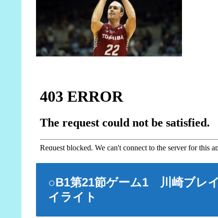
○B1第21節ゲーム1 川崎ブ
イライト