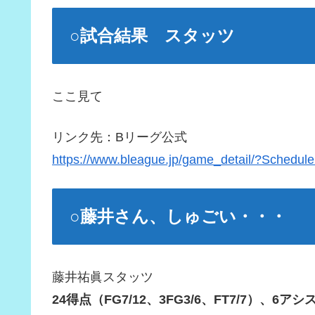
○試合結果 スタッツ
ここ見て
リンク先：Bリーグ公式
https://www.bleague.jp/game_detail/?Schedu
○藤井さん、しゅごい・・・
藤井祐眞スタッツ
24得点（FG7/12、3FG3/6、FT7/7）、6アシ