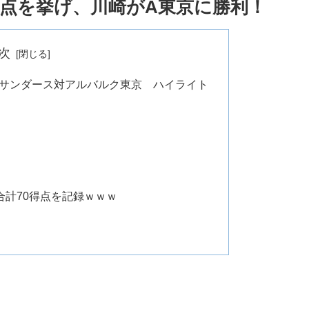
得点を挙げ、川崎がA東京に勝利！
次
イブサンダース対アルバルク東京 ハイライト
合計70得点を記録ｗｗｗ