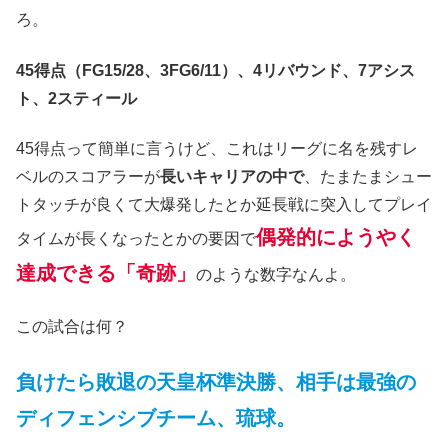
ろ。
45得点（FG15/28、3FG6/11）、4リバウンド、7アシス
ト、2スティール
45得点って簡単に言うけど、これはリーグに名を残すレ
ベルのスコアラーが
長いキャリアの中で
、たまたまシュー
トタッチが良くて大爆発したとか延長戦に突入してプレイ
偶発的にようやく
タイムが長くなったとかの要因で
達成できる「奇跡」
のような数字なんよ。
この試合は何？
負けたら敗退の天皇杯準決勝、相手は最強の
ディフェンシブチーム、琉球。