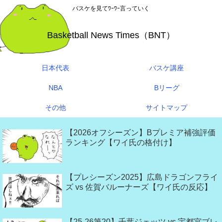
バスケを見てﾜｰﾜｰ言っていく
Basketball News Times（BNT）
日本代表
バスケ講座
NBA
Bリーグ
その他
サイトマップ
【2026オフシーズン】Bプレミア補強評価
ランキング【ワイ氏の格付け】
【プレシーズン2025】広島ドラゴンフライ
ズ vs 佐賀バルーナーズ【ワイ氏の反応】
【25-26第20】千葉ジェッツ vs 宇都宮ブレ