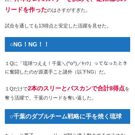
リードを作った
のはさすがすぎた。
試合を通しても13得点と安定した活躍を見せた。
○NG！NG！！
１Qに「琉球つええ！千葉＼(^o^)／ｷｯﾂ」ってなったとき
に奮闘したのが原選手こと謎外（以下NG）だ。
2本のスリーとバスカンで合計8得点
１Qだけで
を
奪う活躍で、千葉のリードを奪い返した。
○千葉のダブルチーム戦略に手を焼く琉球