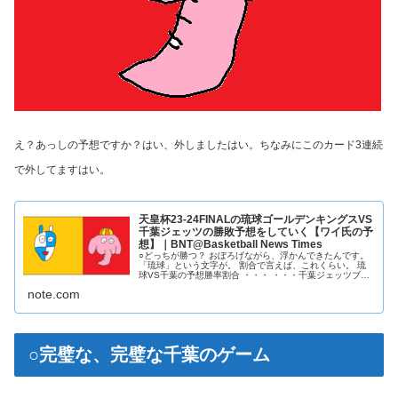
え？あっしの予想ですか？はい、外しましたはい。ちなみにこのカード3連続
で外し
てます
はい。
天皇杯23-24FINALの琉球ゴールデンキングスVS
千葉ジェッツの勝敗予想をしていく【ワイ氏の予
想】｜BNT@Basketball News Times
○どっちが勝つ？ おぼろげながら、浮かんできたんです。
「琉球」という文字が。 割合で言えば、これくらい。 琉
球VS千葉の予想勝率割合 ・・・ ・・・千葉ジェッツブー
スター怒んなって！ 千葉はここ数週間で凄まじく強くなっ
note.com
てる。 準決勝の宇都宮戦終了時点ではこれくらいの割合だ
った。千葉の成長力恐るべし！ 2/14...
○完璧な、完璧な千葉のゲーム