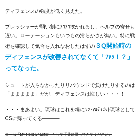
ディフェンスの強度が低く見えた。
プレッシャーが弱い割にｽｺｽｺ抜かれるし、ヘルプの寄せも
遅い。ローテーションもいつもの滑らかさが無い。特に戦
３Q開始時の
術を確認して気合を入れなおしたはずの
ディフェンスが
改善されてなくて
「ﾌｧｯ！？」
ってなった。
シュートが入らなかったりリバウンドで負けたりするのは
「ままままま」だが、ディフェンスは悔しい・・・！
・・・まあよい。琉球はこれを糧にｼﾝ･ｱﾙﾃｨﾒｯﾄ琉球として
CSに帰ってくる─────
ローは「My Next Chapter」として千葉に帰ってきてください。