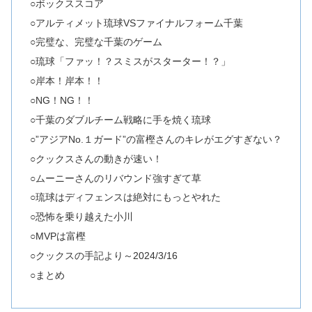
○ボックススコア
○アルティメット琉球VSファイナルフォーム千葉
○完璧な、完璧な千葉のゲーム
○琉球「ファッ！？スミスがスターター！？」
○岸本！岸本！！
○NG！NG！！
○千葉のダブルチーム戦略に手を焼く琉球
○”アジアNo.１ガード”の富樫さんのキレがエグすぎない？
○クックスさんの動きが速い！
○ムーニーさんのリバウンド強すぎて草
○琉球はディフェンスは絶対にもっとやれた
○恐怖を乗り越えた小川
○MVPは富樫
○クックスの手記より～2024/3/16
○まとめ