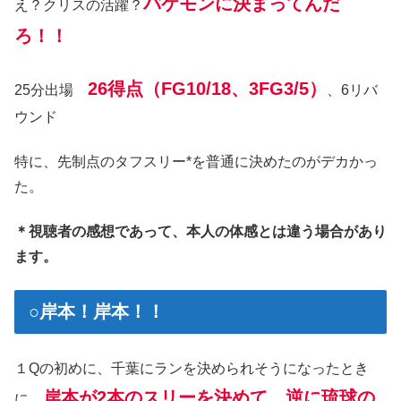
バケモンに決まってんだ
え？クリスの活躍？
ろ！！
26得点（FG10/18、3FG3/5）
25分出場
、6リバ
ウンド
特に、先制点のタフスリー*を普通に決めたのがデカかっ
た。
＊視聴者の感想であって、本人の体感とは違う場合があり
ます。
○岸本！岸本！！
１Qの初めに、千葉にランを決められそうになったとき
岸本が2本のスリーを決めて、逆に琉球の
に、