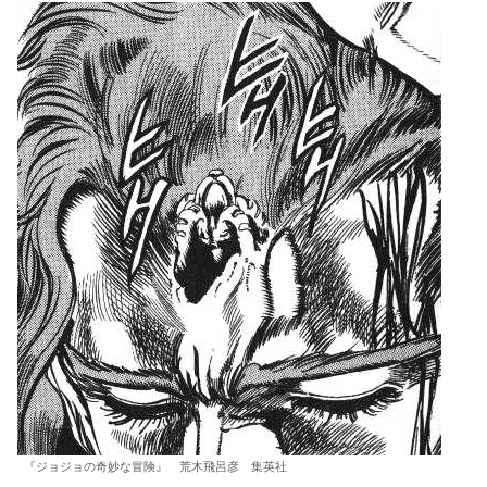
『ジョジョの奇妙な冒険』 荒木飛呂彦 集英社