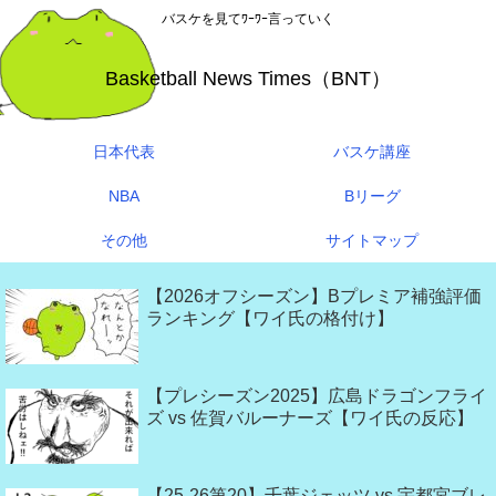
バスケを見てﾜｰﾜｰ言っていく
Basketball News Times（BNT）
日本代表
バスケ講座
NBA
Bリーグ
その他
サイトマップ
【2026オフシーズン】Bプレミア補強評価
ランキング【ワイ氏の格付け】
【プレシーズン2025】広島ドラゴンフライ
ズ vs 佐賀バルーナーズ【ワイ氏の反応】
【25-26第20】千葉ジェッツ vs 宇都宮ブレ