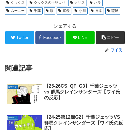
クックス
クックスの手記より
クリス
ハラ
ムーニー
千葉
原
富樫
小川
岸本
琉球
シェアする
Twitter
Facebook
LINE
コピー
ワイ氏
関連記事
【25-26CS_QF_G3】千葉ジェッツ
Bリーグ
vs 群馬クレインサンダーズ【ワイ氏
の反応】
【24-25第12節G2】千葉ジェッツVS
Bリーグ
群馬クレインサンダーズ【ワイ氏の反
応】