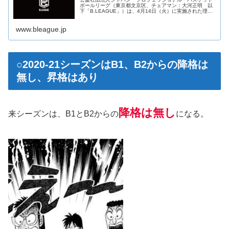
ボールリーグ（東京都文京区、チェアマン：大河正明 以
下「B.LEAGUE」）は、4月14日（火）に実施された理事
会にてB.LEAGUE 2020-21SEASON 大会方式・構成につ
いて下記の通り決議されましたことをお知らせいたしま
www.bleague.jp
す。
○2020-21シーズンはB1、B2からの降格は
無し、昇格はあり
降格は無し
来シーズンは、B1とB2からの
になる。