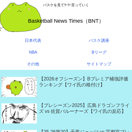
バスケを見てﾜｰﾜｰ言っていく
Basketball News Times（BNT）
日本代表
バスケ講座
NBA
Bリーグ
その他
サイトマップ
【2026オフシーズン】Bプレミア補強評価
ランキング【ワイ氏の格付け】
【プレシーズン2025】広島ドラゴンフライ
ズ vs 佐賀バルーナーズ【ワイ氏の反応】
【25-26第20】千葉ジェッツ vs 宇都宮ブレ