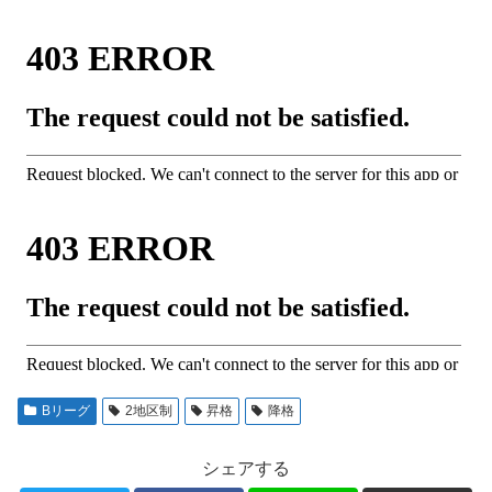
Bリーグ
2地区制
昇格
降格
シェアする