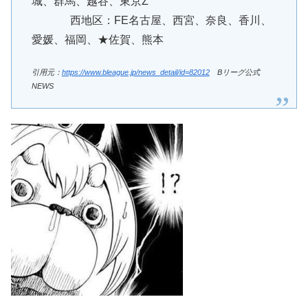
城、群馬、越谷、東京Z
西地区：FE名古屋、西宮、奈良、香川、
愛媛、福岡、★佐賀、熊本
引用元：
https://www.bleague.jp/news_detail/id=82012
Bリーグ公式
NEWS