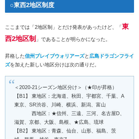
○東西2地区制度
東
ここまでは「2地区制」とだけ発表があったけど、「
西2地区制
」であることが明らかになった。
昇格した
信州ブレイブウォリアーズ
と
広島ドラゴンフライ
ズ
を加えた新しい地区分けは次の通りだ。
＜2020-21シーズン地区分け＞（★印が昇格）
【B1】 東地区：北海道、秋田、宇都宮、千葉、A
東京、SR渋谷、川崎、横浜、新潟、富山
西地区：★信州、三遠、三河、名古屋D、
滋賀、京都、大阪、島根、★広島、琉球
【B2】 東地区：青森、仙台、山形、福島、茨