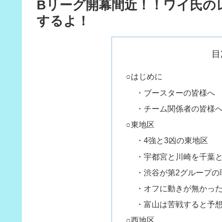
Bリーグ開幕間近！！ワイ氏の
するよ！
目
○はじめに
・ブースターの皆様へ
・チーム関係者の皆様
○東地区
・4強と3凶の東地区
・宇都宮と川崎を千葉と
・渋谷が第2グループの
・オフに動きが無かっ
・富山は苦戦すると予
○西地区