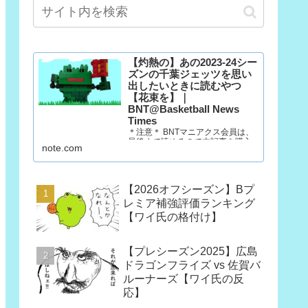
【灼熱の】あの2023-24シー
ズンの千葉ジェッツを思い
出したいときに読むやつ
【花束を】｜
BNT@Basketball News
Times
＊注意＊ BNTマニアクス会員は、
最後まで読めるので本記事を購入
note.com
する必要はありません。 マニアク
ス会員以外の方で、「この記事だ
け欲しい」という方は購入願いま
す。ただし、一回だけ読むのであ
【2026オフシーズン】Bプ
れば、今月だけマニアクス会員に
なった方が390円安いです。
レミア補強評価ランキング
（訳：石油王は3部買っていけ）
【ワイ氏の格付け】
10年後も千葉…
【プレシーズン2025】広島
ドラゴンフライズ vs 佐賀バ
ルーナーズ【ワイ氏の反
応】