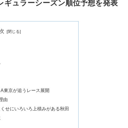
レギュラーシーズン順位予想を発表
次
へ
A東京が追うレース展開
理由
たくせにいろいろ上積みがある秋田
想