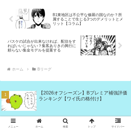
B1東地区は不公平な修羅の国なのか？所
属することで生じる3つのデメリットとメ
リット【コラム】
バスケの試合が出来なければ、配信をす
ればいいじゃない？集客ありきの興行に
頼らない集金モデルを提案する
ホーム
Bリーグ
【2026オフシーズン】Bプレミア補強評価
ランキング【ワイ氏の格付け】
【プレシーズン2025】広島ドラゴンフライ
ズ vs 佐賀バルーナーズ【ワイ氏の反応】
メニュー
ホーム
検索
トップ
サイドバー