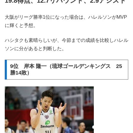
19.8得点、12.7リバウンド、2.9アシスト
大阪がリーグ勝率1位になった場合は、ハレルソンがMVP
に輝くと予想。
ハシタクも素晴らしいが、今節までの成績を比較しハレル
ソンに分があると判断した。
9位 岸本 隆一（琉球ゴールデンキングス 25
勝14敗）