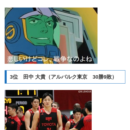
3位 田中 大貴（アルバルク東京 30勝9敗）