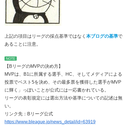
上記の項目はリーグの採点基準ではなく
本ブログの基準
で
あることに注意。
NOTE
【BリーグのMVPの決め方】
MVPは、B1に所属する選手、HC、そしてメディアによる
投票でベスト5を決め、その最多票を獲得した選手がMVP
に輝く」っぽいことが公式には一応書かれている。
リーグの表彰規定には選出方法や基準についての記述は無
い。
リンク先：Bリーグ公式
https://www.bleague.jp/news_detail/id=63919