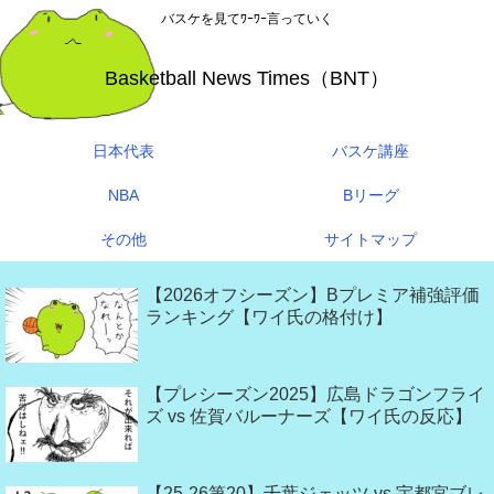
バスケを見てﾜｰﾜｰ言っていく
Basketball News Times（BNT）
日本代表
バスケ講座
NBA
Bリーグ
その他
サイトマップ
【2026オフシーズン】Bプレミア補強評価
ランキング【ワイ氏の格付け】
【プレシーズン2025】広島ドラゴンフライ
ズ vs 佐賀バルーナーズ【ワイ氏の反応】
【25-26第20】千葉ジェッツ vs 宇都宮ブレ