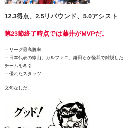
12.3得点、2.5リバウンド、5.0アシスト
第23節終了時点では藤井がMVPだ。
・リーグ最高勝率
・日本代表の篠山、カルファニ、鎌田らが怪我で離脱した
チームを牽引
・優れたスタッツ
文句なしだ。