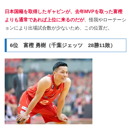
日本国籍を取得したギャビンが、去年MVPを取った富樫
よりも通常であれば上位に来るのだが
、怪我やローテーシ
ョンにより出場試合数が少ないため、この位置だ。
6位 富樫 勇樹（千葉ジェッツ 28勝11敗）